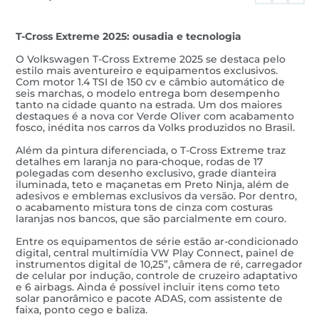
T-Cross Extreme 2025: ousadia e tecnologia
O Volkswagen T-Cross Extreme 2025 se destaca pelo
estilo mais aventureiro e equipamentos exclusivos.
Com motor 1.4 TSI de 150 cv e câmbio automático de
seis marchas, o modelo entrega bom desempenho
tanto na cidade quanto na estrada. Um dos maiores
destaques é a nova cor Verde Oliver com acabamento
fosco, inédita nos carros da Volks produzidos no Brasil.
Além da pintura diferenciada, o T-Cross Extreme traz
detalhes em laranja no para-choque, rodas de 17
polegadas com desenho exclusivo, grade dianteira
iluminada, teto e maçanetas em Preto Ninja, além de
adesivos e emblemas exclusivos da versão. Por dentro,
o acabamento mistura tons de cinza com costuras
laranjas nos bancos, que são parcialmente em couro.
Entre os equipamentos de série estão ar-condicionado
digital, central multimídia VW Play Connect, painel de
instrumentos digital de 10,25”, câmera de ré, carregador
de celular por indução, controle de cruzeiro adaptativo
e 6 airbags. Ainda é possível incluir itens como teto
solar panorâmico e pacote ADAS, com assistente de
faixa, ponto cego e baliza.